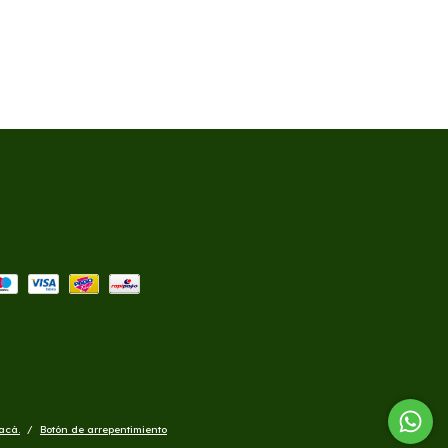
acá.
/
Botón de arrepentimiento